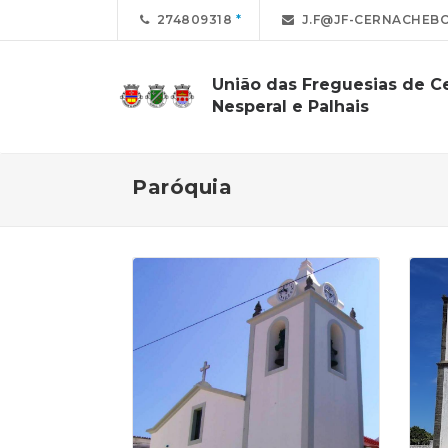
274809318
J.F@JF-CERNACHEBO
União das Freguesias de C
Nesperal e Palhais
Paróquia