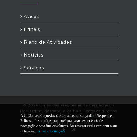
Avisos
Editais
Plano de Atividades
Notícias
Serviços
© 2026 União das Freguesias de Cernache do
Bonjardim, Nesperal e Palhais. Todos os direitos
A União das Freguesias de Cernache do Bonjardim, Nesperal e
reservados |
Termos e Condições
|
*
Chamada
Palhais utiliza cookies para melhorar a sua experiência de
para a rede fixa nacional.
navegação e para fins estatísticos. Ao navegar está a consentir a sua
utilização.
Termos e Condições