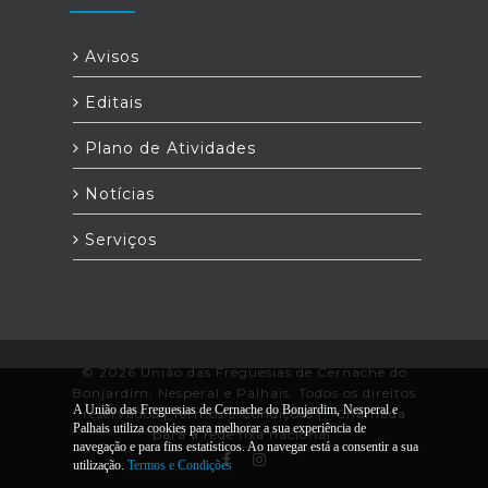
Avisos
Editais
Plano de Atividades
Notícias
Serviços
© 2026 União das Freguesias de Cernache do
Bonjardim, Nesperal e Palhais. Todos os direitos
A União das Freguesias de Cernache do Bonjardim, Nesperal e
reservados |
Termos e Condições
|
*
Chamada
Palhais utiliza cookies para melhorar a sua experiência de
para a rede fixa nacional.
navegação e para fins estatísticos. Ao navegar está a consentir a sua
utilização.
Termos e Condições