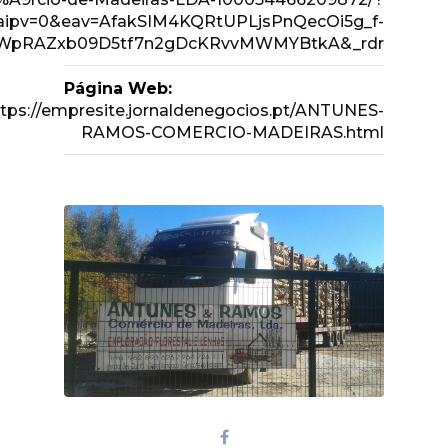
aipv=0&eav=AfakSIM4KQRtUPLjsPnQecOi5g_f-
WpRAZxb09D5tf7n2gDcKRvvMWMYBtkA&_rdr
Página Web:
ttps://empresite.jornaldenegocios.pt/ANTUNES-
RAMOS-COMERCIO-MADEIRAS.html