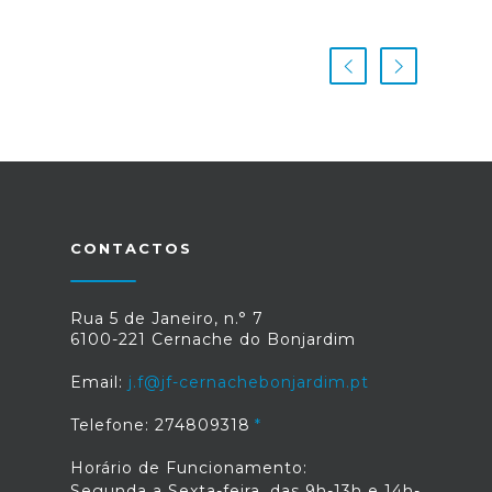
CONTACTOS
Rua 5 de Janeiro, n.° 7
6100-221 Cernache do Bonjardim
Email:
j.f@jf-cernachebonjardim.pt
Telefone: 274809318
Horário de Funcionamento:
Segunda a Sexta-feira, das 9h-13h e 14h-