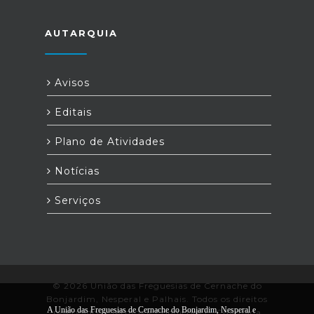
AUTARQUIA
Avisos
Editais
Plano de Atividades
Notícias
Serviços
© 2026 União das Freguesias de Cernache do
Bonjardim, Nesperal e Palhais. Todos os direitos
A União das Freguesias de Cernache do Bonjardim, Nesperal e
reservados |
Termos e Condições
|
*
Chamada