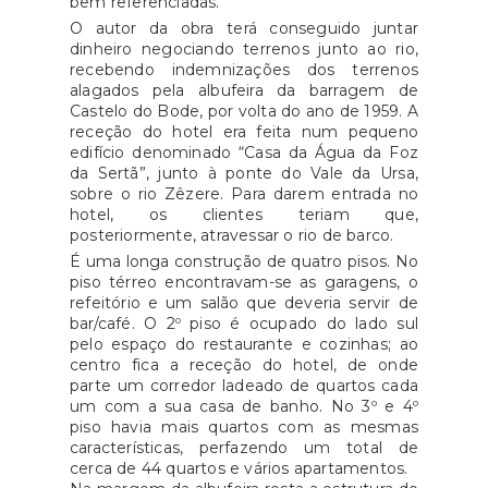
bem referenciadas.
O autor da obra terá conseguido juntar
dinheiro negociando terrenos junto ao rio,
recebendo indemnizações dos terrenos
alagados pela albufeira da barragem de
Castelo do Bode, por volta do ano de 1959. A
receção do hotel era feita num pequeno
edifício denominado “Casa da Água da Foz
da Sertã”, junto à ponte do Vale da Ursa,
sobre o rio Zêzere. Para darem entrada no
hotel, os clientes teriam que,
posteriormente, atravessar o rio de barco.
É uma longa construção de quatro pisos. No
piso térreo encontravam-se as garagens, o
refeitório e um salão que deveria servir de
bar/café. O 2º piso é ocupado do lado sul
pelo espaço do restaurante e cozinhas; ao
centro fica a receção do hotel, de onde
parte um corredor ladeado de quartos cada
um com a sua casa de banho. No 3º e 4º
piso havia mais quartos com as mesmas
características, perfazendo um total de
cerca de 44 quartos e vários apartamentos.