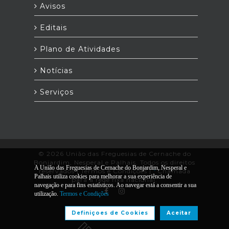
Avisos
Editais
Plano de Atividades
Notícias
Serviços
© 2026 União das Freguesias de Cernache do
Bonjardim, Nesperal e Palhais. Todos os direitos
A União das Freguesias de Cernache do Bonjardim, Nesperal e
reservados |
Termos e Condições
|
*
Chamada
Palhais utiliza cookies para melhorar a sua experiência de
para a rede fixa nacional.
navegação e para fins estatísticos. Ao navegar está a consentir a sua
utilização.
Termos e Condições
Desenvolvido por:
Definiçoes de Cookies
Aceitar