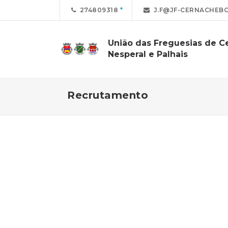
274809318
J.F@JF-CERNACHEBO
União das Freguesias de C
Nesperal e Palhais
Recrutamento