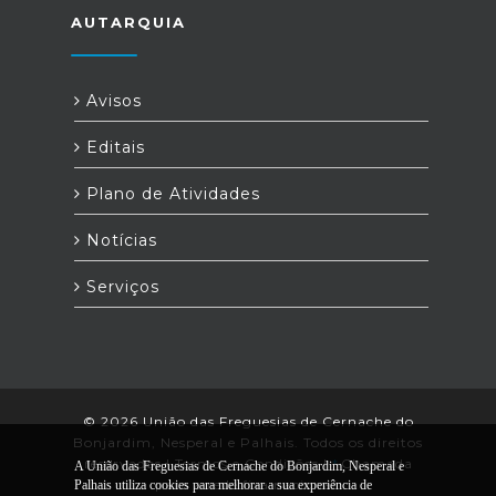
AUTARQUIA
Avisos
Editais
Plano de Atividades
Notícias
Serviços
© 2026 União das Freguesias de Cernache do
Bonjardim, Nesperal e Palhais. Todos os direitos
reservados |
Termos e Condições
|
*
Chamada
A União das Freguesias de Cernache do Bonjardim, Nesperal e
para a rede fixa nacional.
Palhais utiliza cookies para melhorar a sua experiência de