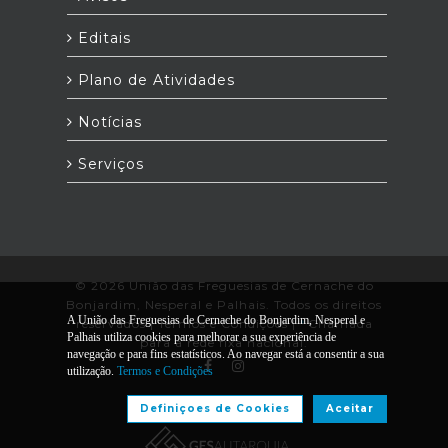
Editais
Plano de Atividades
Notícias
Serviços
© 2026 União das Freguesias de Cernache do
Bonjardim, Nesperal e Palhais. Todos os direitos
A União das Freguesias de Cernache do Bonjardim, Nesperal e
reservados |
Termos e Condições
|
*
Chamada
Palhais utiliza cookies para melhorar a sua experiência de
para a rede fixa nacional.
navegação e para fins estatísticos. Ao navegar está a consentir a sua
utilização.
Termos e Condições
Desenvolvido por:
Definiçoes de Cookies
Aceitar